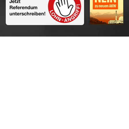
Abstimmungsparolen vom 27.
September 2026
NEIN
zur Ernährungsinitiative
NEIN
zur Pro-Putin-Initiative