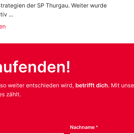
trategien der SP Thurgau. Weiter wurde
tiv
en
aufenden!
 so weiter entschieden wird,
betrifft dich
. Mit uns
s zählt.
Nachname
*