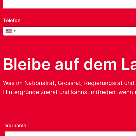
Telefon
United States +1
United States +1
E-Mail
*
Bleibe auf dem L
Postleitzahl
*
Was im Nationalrat, Grossrat, Regierungsrat und
Hintergründe zuerst und kannst mitreden, wenn e
Geschlecht
*
weiblich
männlich
Vorname
*
anderes