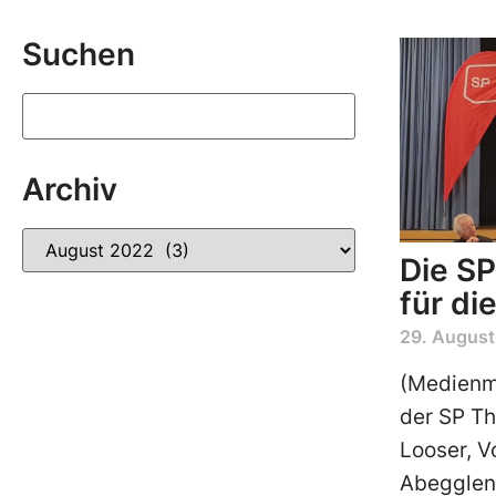
Suchen
Archiv
Die SP
für di
29. August
(Medienmi
der SP Th
Looser, V
Abegglen,