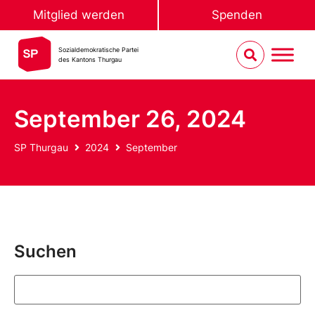
Mitglied werden
Spenden
Sozialdemokratische Partei
des Kantons Thurgau
September 26, 2024
SP Thurgau
2024
September
Suchen