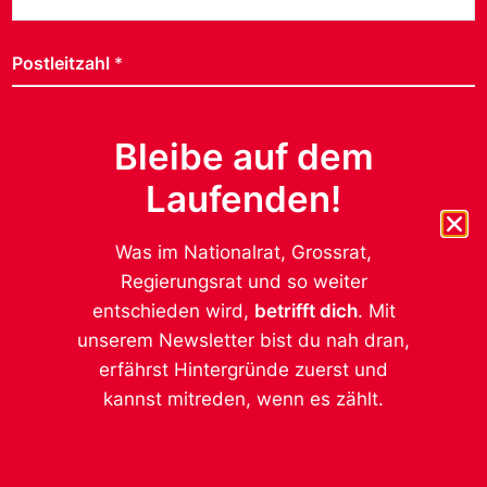
Postleitzahl
*
Bleibe auf dem
Geschlecht
*
Laufenden!
weiblich
männlich
Was im Nationalrat, Grossrat,
anderes
Regierungsrat und so weiter
entschieden wird,
betrifft dich
. Mit
Datenschutz ist uns wichtig.
*
unserem Newsletter bist du nah dran,
Ich möchte von der SP Kanton Thurgau auf dem
Laufenden gehalten werden. Die Daten werden
erfährst Hintergründe zuerst und
nicht an Dritte weitergegeben, mehr dazu
kannst mitreden, wenn es zählt.
https://sp-tg.ch/impressum/.
Absenden