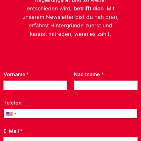
entschieden wird,
betrifft dich
. Mit
unserem Newsletter bist du nah dran,
erfährst Hintergründe zuerst und
kannst mitreden, wenn es zählt.
Vorname
*
Nachname
*
Telefon
United States +1
United States +1
E-Mail
*