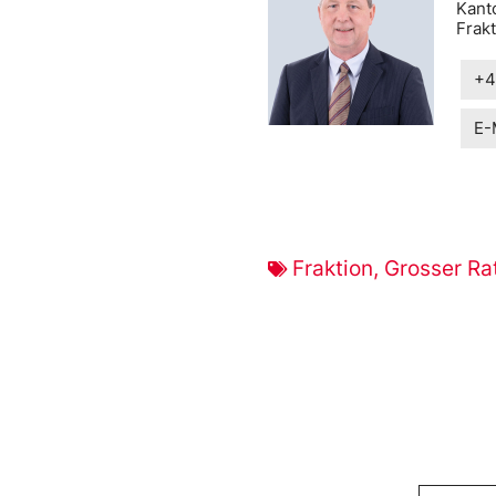
Kant
Frak
+4
E-
Fraktion
,
Grosser Ra