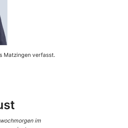
s Matzingen verfasst.
ust
ittwochmorgen im