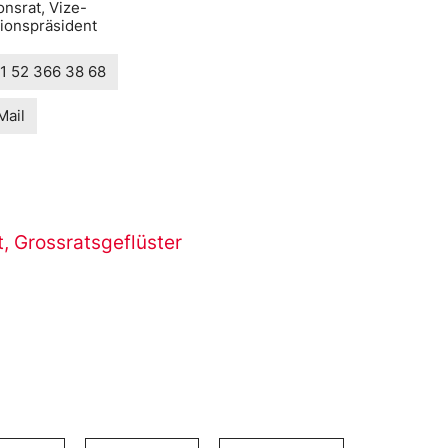
onsrat, Vize-
tionspräsident
1 52 366 38 68
Mail
t
,
Grossratsgeflüster