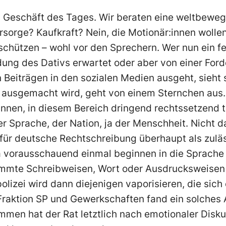
Geschäft des Tages. Wir beraten eine weltbeweg
sorge? Kaufkraft? Nein, die Motionär:innen wollen
chützen – wohl vor den Sprechern. Wer nun ein fe
ng des Dativs erwartet oder aber von einer For
 Beiträgen in den sozialen Medien ausgeht, sieht 
e ausgemacht wird, geht von einem Sternchen aus
innen, in diesem Bereich dringend rechtssetzend 
r Sprache, der Nation, ja der Menschheit. Nicht d
für deutsche Rechtschreibung überhaupt als zuläs
a vorausschauend einmal beginnen in die Sprache
immte Schreibweisen, Wort oder Ausdrucksweisen 
izei wird dann diejenigen vaporisieren, die sich
Fraktion SP und Gewerkschaften fand ein solches
immen hat der Rat letztlich nach emotionaler Dis