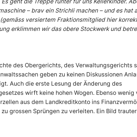
 Es geht die Treppe runter für uns Kellerkinder. A
emaschine – brav ein Strichli machen – und es hat 
er (gemäss versiertem Fraktionsmitglied hier korre
zung erklimmen wir das obere Stockwerk und betre
chte des Obergerichts, des Verwaltungsgerichts 
nwaltssachen geben zu keinen Diskussionen Anl
t. Auch die erste Lesung der Änderung des
esetzes wirft keine hohen Wogen. Ebenso wenig
rzellen aus dem Landkreditkonto ins Finanzvermö
u grossen Sprüngen zu verleiten. Ein Bild trauter 