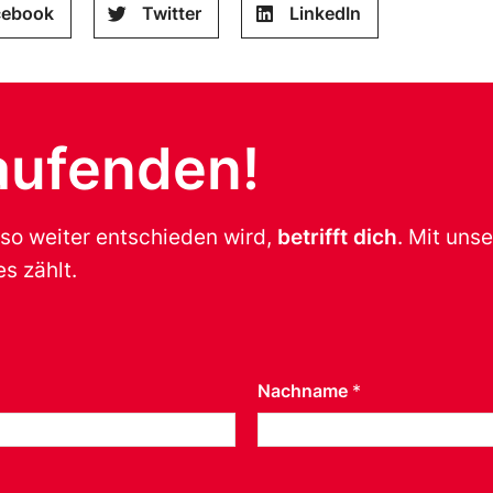
cebook
Twitter
LinkedIn
aufenden!
 so weiter entschieden wird,
betrifft dich
. Mit uns
s zählt.
Nachname
*