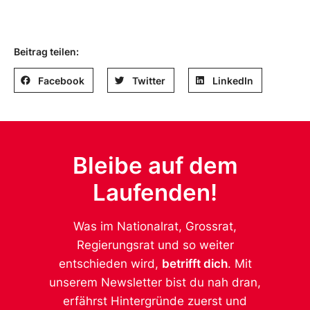
Beitrag teilen:
Facebook
Twitter
LinkedIn
Bleibe auf dem
Laufenden!
Was im Nationalrat, Grossrat,
Regierungsrat und so weiter
entschieden wird,
betrifft dich
. Mit
unserem Newsletter bist du nah dran,
erfährst Hintergründe zuerst und