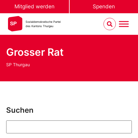
Mitglied werden
Spenden
Sozialdemokratische Partei
des Kantons Thurgau
Grosser Rat
SP Thurgau
Suchen