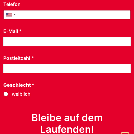
Telefon
United States +1
United States +1
E-Mail
*
Postleitzahl
*
Geschlecht
*
weiblich
männlich
anderes
Bleibe auf dem
Laufenden!
Datenschutz ist uns wichtig.
*