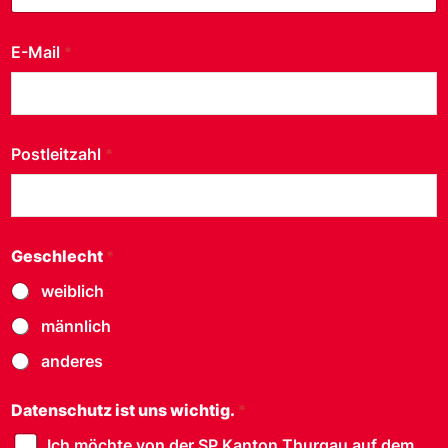
Parteisekretariat
Bahnhofplatz 80
E-Mail
*
8500 Frauenfeld
info@sp-tg.ch
077 473 69 19
Postleitzahl
*
Sektionen
Geschlecht
*
weiblich
männlich
anderes
Datenschutz ist uns wichtig.
*
Ich möchte von der SP Kanton Thurgau auf dem