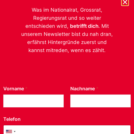
Ich möchte von der SP Kanton Thurgau auf dem
Laufenden gehalten werden. Die Daten werden
Was im Nationalrat, Grossrat,
nicht an Dritte weitergegeben, mehr dazu
Regierungsrat und so weiter
https://sp-tg.ch/impressum/.
entschieden wird,
betrifft dich
. Mit
unserem Newsletter bist du nah dran,
Absenden
erfährst Hintergründe zuerst und
kannst mitreden, wenn es zählt.
Social Media
Vorname
*
Nachname
*
Instagram
Facebook
Kontakt
Telefon
SP Thurgau
United States +1