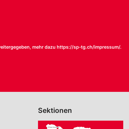
weitergegeben, mehr dazu https://sp-tg.ch/impressum/.
Sektionen