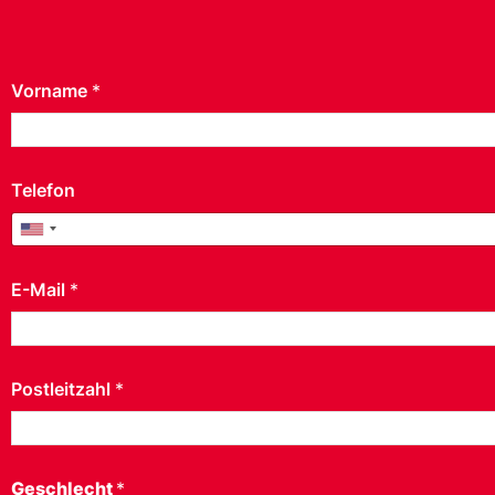
Vorname
*
Telefon
United States +1
E-Mail
*
Postleitzahl
*
Geschlecht
*