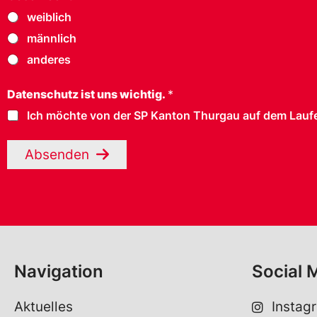
weiblich
männlich
anderes
Datenschutz ist uns wichtig.
*
Ich möchte von der SP Kanton Thurgau auf dem Laufe
Absenden
Navigation
Social 
Aktuelles
Instag