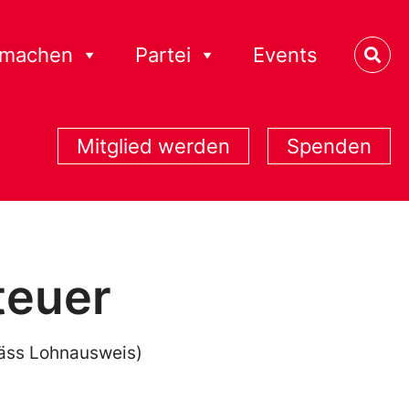
tmachen
Partei
Events
Mitglied werden
Spenden
teuer
äss Lohnausweis)