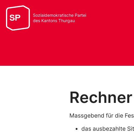
Sozialdemokratische Partei
des Kantons Thurgau
Rechner
Massgebend für die Fes
das ausbezahlte Si