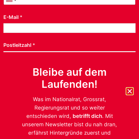
United States +1
United States +1
E-Mail
*
Postleitzahl
*
Bleibe auf dem
Geschlecht
*
Laufenden!
weiblich
männlich
Was im Nationalrat, Grossrat,
anderes
Regierungsrat und so weiter
entschieden wird,
betrifft dich
. Mit
Datenschutz ist uns wichtig.
*
unserem Newsletter bist du nah dran,
Ich möchte von der SP Kanton Thurgau auf dem
Laufenden gehalten werden. Die Daten werden
erfährst Hintergründe zuerst und
nicht an Dritte weitergegeben, mehr dazu