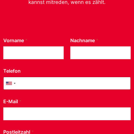
kannst mitreden, wenn es zählt.
https://sp-tg.ch/impressum/.
Absenden
Vorname
*
Nachname
*
Social Media
Telefon
Instagram
Facebook
United States +1
E-Mail
*
Kontakt
SP Thurgau
Parteisekretariat
Bahnhofplatz 80
Postleitzahl
*