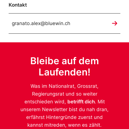
Kontakt
granato.alex@bluewin.ch
Bleibe auf dem
Laufenden!
Was im Nationalrat, Grossrat,
Regierungsrat und so weiter
entschieden wird,
betrifft dich
. Mit
unserem Newsletter bist du nah dran,
erfährst Hintergründe zuerst und
kannst mitreden, wenn es zählt.