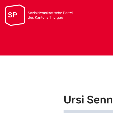
Sozialdemokratische Partei
des Kantons Thurgau
Ursi Senn