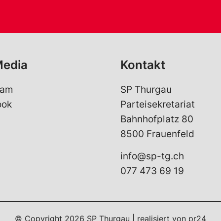
Media
Kontakt
ram
SP Thurgau
ook
Parteisekretariat
Bahnhofplatz 80
8500 Frauenfeld
info@sp-tg.ch
077 473 69 19
© Copyright
2026
SP Thurgau | realisiert von
pr24