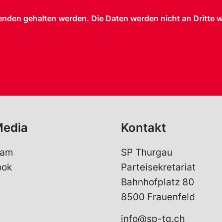
nden gehalten werden. Die Daten werden nicht an Dritte 
Media
Kontakt
ram
SP Thurgau
ook
Parteisekretariat
Bahnhofplatz 80
8500 Frauenfeld
info@sp-tg.ch