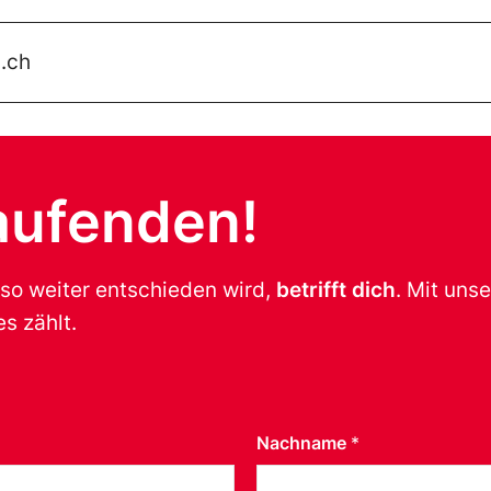
.ch
aufenden!
 so weiter entschieden wird,
betrifft dich
. Mit uns
s zählt.
Nachname
*