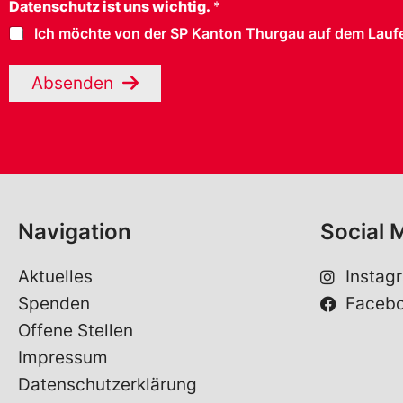
Datenschutz ist uns wichtig.
*
Ich möchte von der SP Kanton Thurgau auf dem Laufe
Absenden
Navigation
Social 
Aktuelles
Instag
Spenden
Faceb
Offene Stellen
Impressum
Datenschutzerklärung