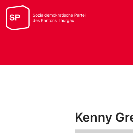
Sozialdemokratische Partei
des Kantons Thurgau
Kenny Gr