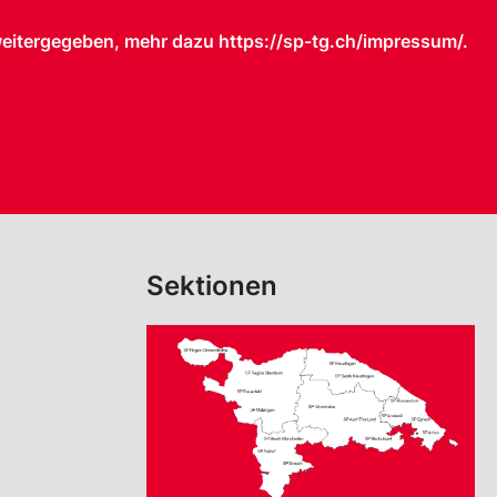
weitergegeben, mehr dazu https://sp-tg.ch/impressum/.
Sektionen