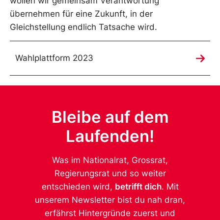
wollen wir gemeinsam Verantwortung
übernehmen für eine Zukunft, in der
Gleichstellung endlich Tatsache wird.
Wahlplattform 2023
Bleibe auf dem
Laufenden!
Was im Nationalrat, Grossrat,
Regierungsrat und so weiter
entschieden wird,
betrifft dich
. Mit
unserem Newsletter bist du nah dran,
erfährst Hintergründe zuerst und