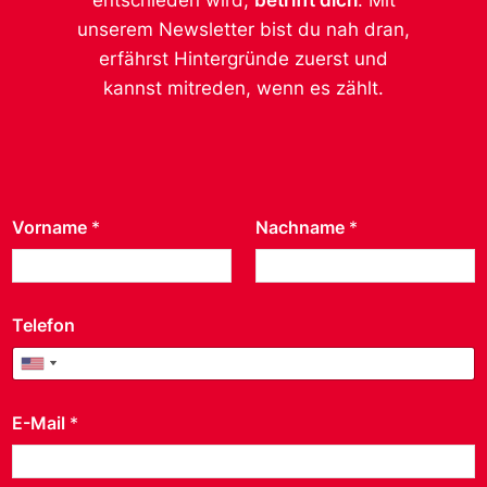
unserem Newsletter bist du nah dran,
erfährst Hintergründe zuerst und
kannst mitreden, wenn es zählt.
Vorname
*
Nachname
*
Telefon
United States +1
United States +1
E-Mail
*