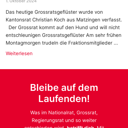
1. Oktober 2024
Das heutige Grossratsgeflüster wurde von
Kantonsrat Christian Koch aus Matzingen verfasst.
Der Grossrat kommt auf den Hund und will nicht
entschleunigen Grossratsgeflüster Am sehr frühen
Montagmorgen trudeln die Fraktionsmitglieder
Weiterlesen
Bleibe auf dem
Laufenden!
Was im Nationalrat, Grossrat,
Regierungsrat und so weiter
entschieden wird,
betrifft dich
. Mit