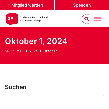
Mitglied werden
Spenden
Sozialdemokratische Partei
des Kantons Thurgau
Oktober 1, 2024
SP Thurgau
2024
Oktober
Suchen