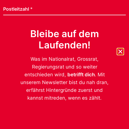
Postleitzahl
*
Bleibe auf dem
Geschlecht
*
Laufenden!
weiblich
männlich
Was im Nationalrat, Grossrat,
anderes
Regierungsrat und so weiter
entschieden wird,
betrifft dich
. Mit
Datenschutz ist uns wichtig.
*
unserem Newsletter bist du nah dran,
Ich möchte von der SP Kanton Thurgau auf dem
Laufenden gehalten werden. Die Daten werden
erfährst Hintergründe zuerst und
nicht an Dritte weitergegeben, mehr dazu
kannst mitreden, wenn es zählt.
https://sp-tg.ch/impressum/.
Absenden