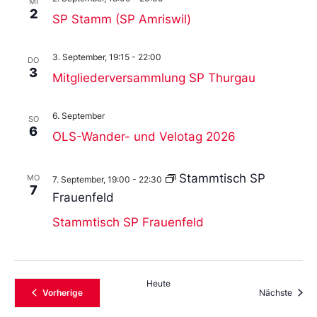
MI
2
SP Stamm (SP Amriswil)
3. September, 19:15
-
22:00
DO
3
Mitgliederversammlung SP Thurgau
6. September
SO
6
OLS-Wander- und Velotag 2026
Stammtisch SP
MO
7. September, 19:00
-
22:30
7
Frauenfeld
Stammtisch SP Frauenfeld
Heute
Veranstaltungen
Veran
Vorherige
Nächste