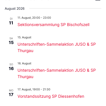
Liste
An
Wählen
Nav
Sie
August 2026
das
Datum
11. August, 20:00
-
23:00
DI
aus.
11
Sektionsversammlung SP Bischofszell
15. August
SA
15
Unterschriften-Sammelaktion JUSO & SP
Thurgau
16. August
SO
16
Unterschriften-Sammelaktion JUSO & SP
Thurgau
17. August, 19:00
-
21:30
MO
17
Vorstandssitzung SP Diessenhofen