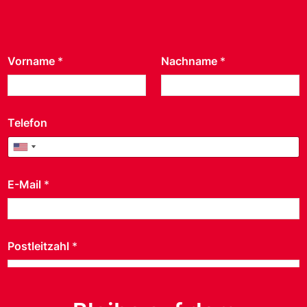
Vorname
*
Nachname
*
Telefon
United States +1
United States +1
E-Mail
*
Postleitzahl
*