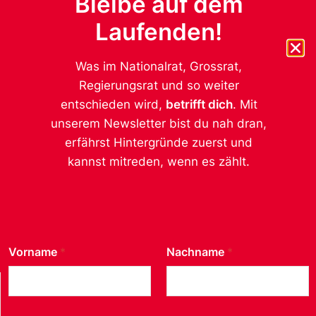
Bleibe auf dem
Geschlecht
*
weiblich
Laufenden!
männlich
anderes
Was im Nationalrat, Grossrat,
Regierungsrat und so weiter
Datenschutz ist uns wichtig.
*
entschieden wird,
betrifft dich
. Mit
Ich möchte von der SP Kanton Thurgau auf dem
unserem Newsletter bist du nah dran,
Laufenden gehalten werden. Die Daten werden
erfährst Hintergründe zuerst und
nicht an Dritte weitergegeben, mehr dazu
kannst mitreden, wenn es zählt.
https://sp-tg.ch/impressum/.
Absenden
Vorname
*
Nachname
*
Social Media