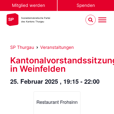
Mitglied werden
Spenden
Sozialdemokratische Partei
des Kantons Thurgau
SP Thurgau
Veranstaltungen
Kantonalvorstandssitzun
in Weinfelden
25. Februar 2025
,
19:15
-
22:00
Restaurant Frohsinn