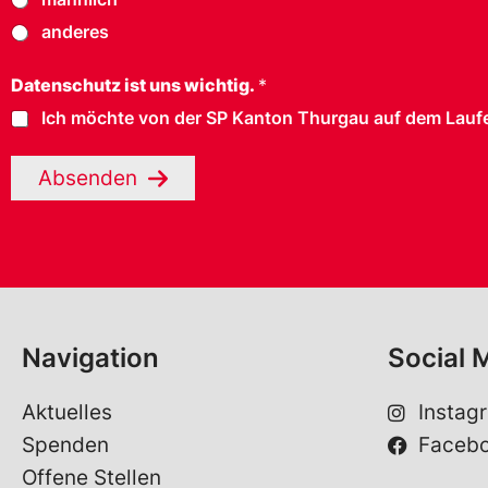
anderes
Datenschutz ist uns wichtig.
*
Ich möchte von der SP Kanton Thurgau auf dem Laufe
Absenden
Navigation
Social 
Aktuelles
Instag
Spenden
Faceb
Offene Stellen