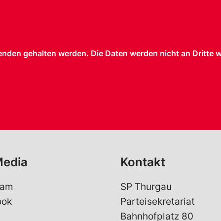
nden gehalten werden. Die Daten werden nicht an Dritte 
Media
Kontakt
ram
SP Thurgau
ook
Parteisekretariat
Bahnhofplatz 80