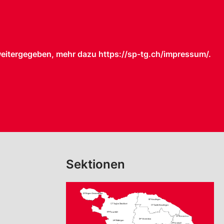
weitergegeben, mehr dazu https://sp-tg.ch/impressum/.
Sektionen