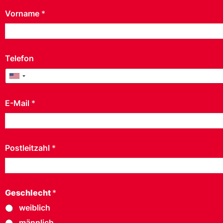
Vorname
*
Telefon
United States +1
E-Mail
*
Postleitzahl
*
Geschlecht
*
weiblich
männlich