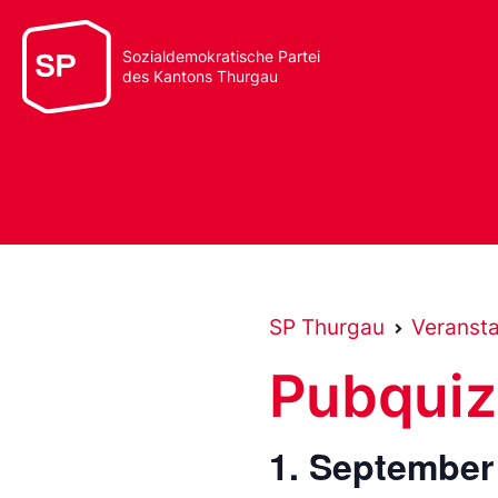
Sozialdemokratische Partei
des Kantons Thurgau
SP Thurgau
Veranst
Pubquiz
1. September