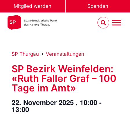
Mitglied werden
Spenden
Sozialdemokratische Partei
des Kantons Thurgau
SP Thurgau
Veranstaltungen
SP Bezirk Weinfelden:
«Ruth Faller Graf – 100
Tage im Amt»
22. November 2025
,
10:00
-
13:00