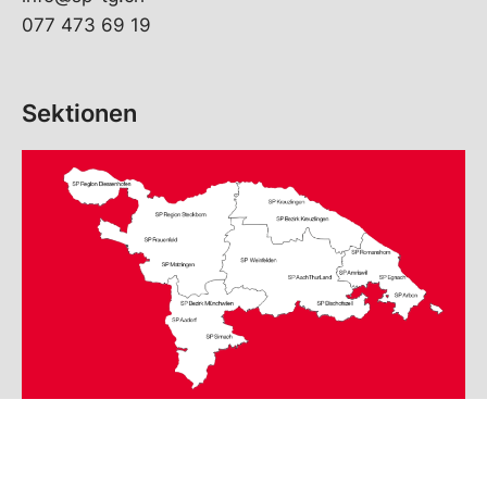
077 473 69 19
Sektionen
© Copyright
2026
SP Thurgau | realisiert von
pr24