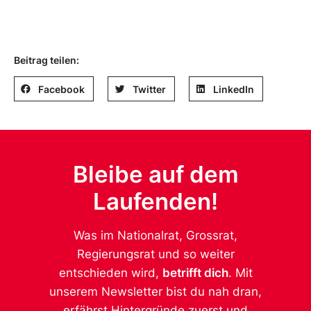
Beitrag teilen:
Facebook
Twitter
LinkedIn
Bleibe auf dem
Laufenden!
Was im Nationalrat, Grossrat,
Regierungsrat und so weiter
entschieden wird,
betrifft dich
. Mit
unserem Newsletter bist du nah dran,
erfährst Hintergründe zuerst und